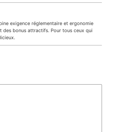
mbine exigence réglementaire et ergonomie
t des bonus attractifs. Pour tous ceux qui
icieux.