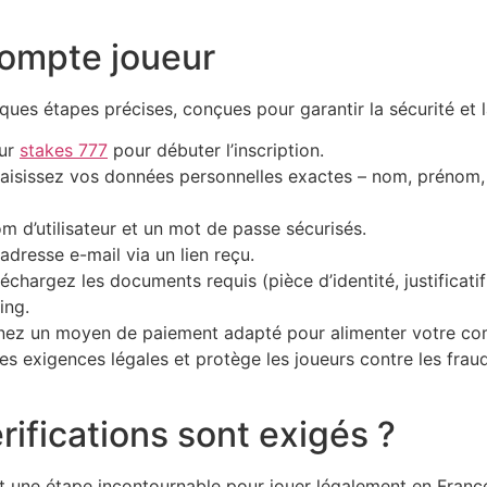
compte joueur
ques étapes précises, conçues pour garantir la sécurité et la
sur
stakes 777
pour débuter l’inscription.
: Saisissez vos données personnelles exactes – nom, prénom
om d’utilisateur et un mot de passe sécurisés.
dresse e-mail via un lien reçu.
léchargez les documents requis (pièce d’identité, justificati
ing.
nnez un moyen de paiement adapté pour alimenter votre co
s exigences légales et protège les joueurs contre les fraude
ifications sont exigés ?
 une étape incontournable pour jouer légalement en France