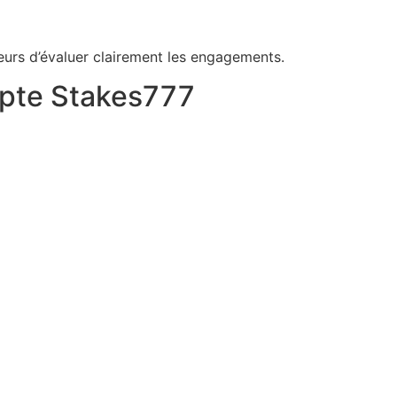
urs d’évaluer clairement les engagements.
mpte Stakes777