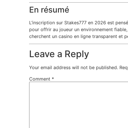
En résumé
L’inscription sur Stakes777 en 2026 est pens
pour offrir au joueur un environnement fiable
cherchent un casino en ligne transparent et p
Leave a Reply
Your email address will not be published.
Req
Comment
*