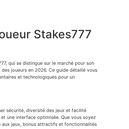
joueur Stakes777
777, qui se distingue sur le marché pour son
es des joueurs en 2026. Ce guide détaillé vous
entaires et technologiques pour un
écurité, diversité des jeux et facilité
if et une interface optimisée. Que vous soyez
aux jeux, bonus attractifs et fonctionnalités