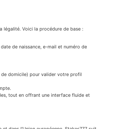
 légalité. Voici la procédure de base :
, date de naissance, e-mail et numéro de
f de domicile) pour valider votre profil
mpte.
s, tout en offrant une interface fluide et
 et dans l’Union européenne. Stakes777 suit