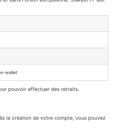
 e-wallet
our pouvoir effectuer des retraits.
ès la création de votre compte, vous pouvez