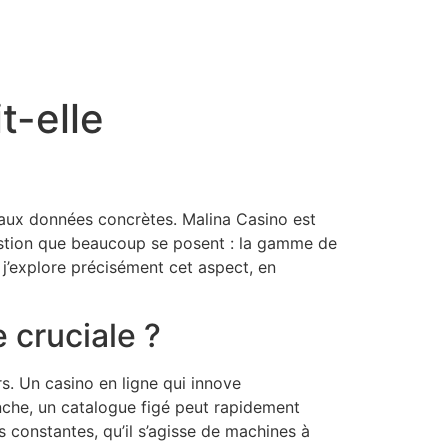
t-elle
t aux données concrètes. Malina Casino est
question que beaucoup se posent : la gamme de
, j’explore précisément cet aspect, en
e cruciale ?
rs. Un casino en ligne qui innove
anche, un catalogue figé peut rapidement
 constantes, qu’il s’agisse de machines à