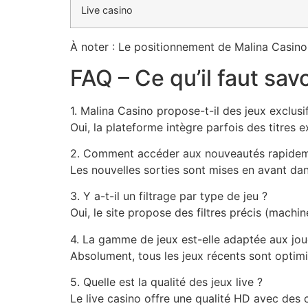
Live casino
À noter : Le positionnement de Malina Casino
FAQ – Ce qu’il faut sa
1. Malina Casino propose-t-il des jeux exclusi
Oui, la plateforme intègre parfois des titres 
2. Comment accéder aux nouveautés rapidem
Les nouvelles sorties sont mises en avant dans
3. Y a-t-il un filtrage par type de jeu ?
Oui, le site propose des filtres précis (machine
4. La gamme de jeux est-elle adaptée aux jou
Absolument, tous les jeux récents sont optim
5. Quelle est la qualité des jeux live ?
Le live casino offre une qualité HD avec des c