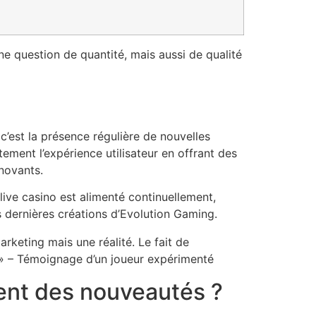
e question de quantité, mais aussi de qualité
c’est la présence régulière de nouvelles
tement l’expérience utilisateur en offrant des
novants.
ive casino est alimenté continuellement,
s dernières créations d’Evolution Gaming.
rketing mais une réalité. Le fait de
 » – Témoignage d’un joueur expérimenté
ment des nouveautés ?