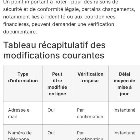
Un point important à noter : pour des raisons de
sécurité et de conformité légale, certains changements,
notamment liés à l’identité ou aux coordonnées
financières, peuvent demander une vérification
documentaire.
Tableau récapitulatif des
modifications courantes
Type
Peut
Vérification
Délai
d’information
être
requise
moyen de
modifiée
mise à
en ligne
jour
Adresse e-
Oui
Par
Instantané
mail
confirmation
Numéro de
Oui
Par
Instantané
téléphone
confirmation