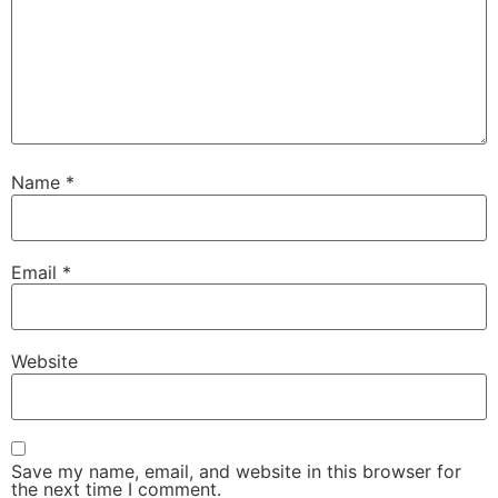
Name
*
Email
*
Website
Save my name, email, and website in this browser for
the next time I comment.